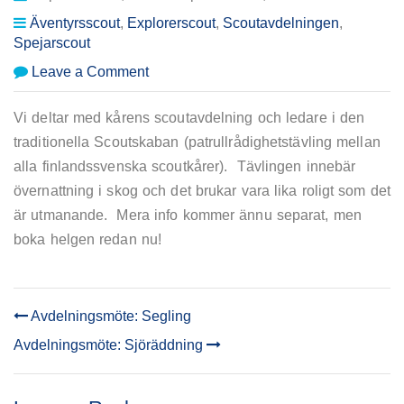
Äventyrsscout
,
Explorerscout
,
Scoutavdelningen
,
Spejarscout
on
Leave a Comment
Scoutavdelningen:
Scoutskaban!
Vi deltar med kårens scoutavdelning och ledare i den
traditionella Scoutskaban (patrullrådighetstävling mellan
alla finlandssvenska scoutkårer). Tävlingen innebär
övernattning i skog och det brukar vara lika roligt som det
är utmanande. Mera info kommer ännu separat, men
boka helgen redan nu!
Avdelningsmöte: Segling
POST
Avdelningsmöte: Sjöräddning
NAVIGATION