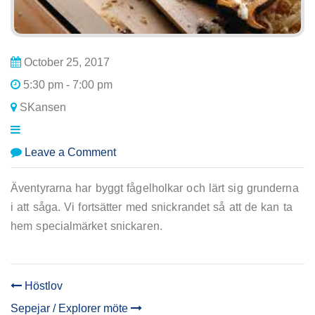
October 25, 2017
5:30 pm - 7:00 pm
SKansen
on
Leave a Comment
Äventyrsscout
möte
Äventyrarna har byggt fågelholkar och lärt sig grunderna
i att såga. Vi fortsätter med snickrandet så att de kan ta
hem specialmärket snickaren.
Höstlov
POST
Sepejar / Explorer möte
NAVIGATION