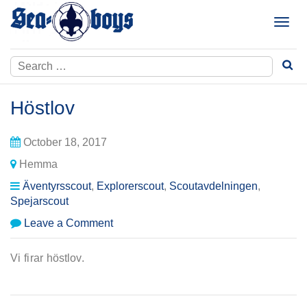
Skip
to
T
content
o
g
Search
g
for:
l
e
Höstlov
n
a
October 18, 2017
v
i
Hemma
g
Äventyrsscout
,
Explorerscout
,
Scoutavdelningen
,
a
Spejarscout
t
i
on
Leave a Comment
o
Höstlov
n
Vi firar höstlov.