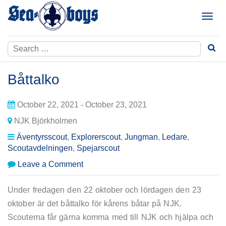
Skip
to
T
content
o
g
Search
g
for:
l
e
Båttalko
n
a
October 22, 2021 - October 23, 2021
v
i
NJK Björkholmen
g
Äventyrsscout
,
Explorerscout
,
Jungman
,
Ledare
,
a
Scoutavdelningen
,
Spejarscout
t
i
on
Leave a Comment
o
Båttalko
n
Under fredagen den 22 oktober och lördagen den 23
oktober är det båttalko för kårens båtar på NJK.
Scouterna får gärna komma med till NJK och hjälpa och