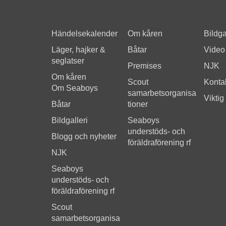
Händelsekalender
Om kåren
Bildga
Läger, hajker &
Båtar
Video
seglatser
Premises
NJK
Om kåren
Scout
Kontak
Om Seaboys
samarbetsorganisa
Viktig
Båtar
tioner
Bildgalleri
Seaboys
understöds- och
Blogg och nyheter
föräldraförening rf
NJK
Seaboys
understöds- och
föräldraförening rf
Scout
samarbetsorganisa