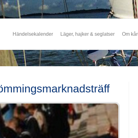
Händelsekalender
Läger, hajker & seglatser
Om kå
römmingsmarknadsträff