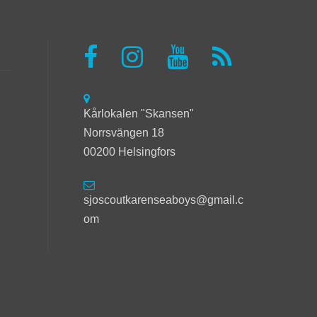
Kårlokalen "Skansen"
Norrsvängen 18
00200 Helsingfors
sjoscoutkarenseaboys@gmail.c
om