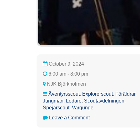
October 9, 2024
6:00 am - 8:00 pm
NJK Björkholmen
Äventyrsscout
,
Explorerscout
,
Föräldrar
,
Jungman
,
Ledare
,
Scoutavdelningen
,
Spejarscout
,
Vargunge
on
Leave a Comment
Höstmönstring
&
Strömmingsmarknadstr