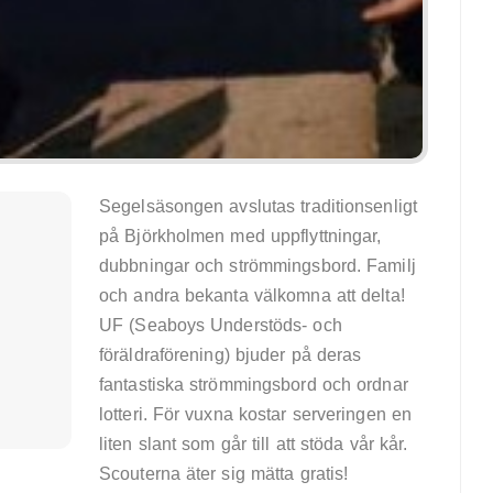
Segelsäsongen avslutas traditionsenligt
på Björkholmen med uppflyttningar,
dubbningar och strömmingsbord. Familj
och andra bekanta välkomna att delta!
UF (Seaboys Understöds- och
föräldraförening) bjuder på deras
fantastiska strömmingsbord och ordnar
lotteri. För vuxna kostar serveringen en
liten slant som går till att stöda vår kår.
Scouterna äter sig mätta gratis!
äff