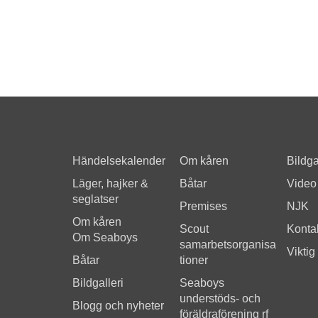
Händelsekalender
Om kåren
Bildga
Läger, hajker &
Båtar
Video
seglatser
Premises
NJK
Om kåren
Scout
Kontak
Om Seaboys
samarbetsorganisa
Viktig
Båtar
tioner
Bildgalleri
Seaboys
understöds- och
Blogg och nyheter
föräldraförening rf