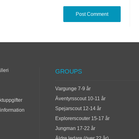
lleri
GROUPS
Vargunge 7-9 år
Äventyrsscout 10-11 år
tuppgifter
Spejarscout 12-14 år
 information
Explorerscouter 15-17 år
Jungman 17-22 år
Äldre ledare (över 22 år)