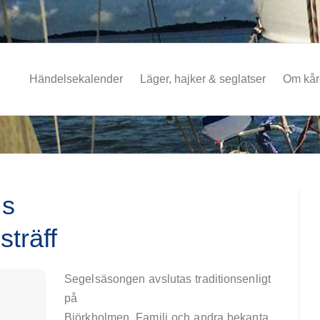
Händelsekalender
Läger, hajker & seglatser
Om kå
:s
träff
Segelsäsongen avslutas traditionsenligt
på
Björkholmen. Familj och andra bekanta