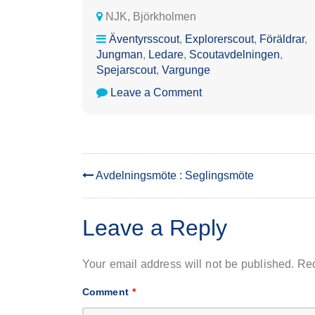
NJK, Björkholmen
Äventyrsscout
,
Explorerscout
,
Föräldrar
,
Jungman
,
Ledare
,
Scoutavdelningen
,
Spejarscout
,
Vargunge
on
Leave a Comment
Höstmönstring
&
UF:s
Strömmingsmarknadstr
Avdelningsmöte : Seglingsmöte
POST
NAVIGATION
Leave a Reply
Your email address will not be published.
Req
Comment
*