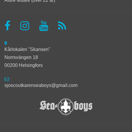
Äldre ledare (över 22 år)
Kårlokalen "Skansen"
Norrsvängen 18
00200 Helsingfors
sjoscoutkarenseaboys@gmail.com