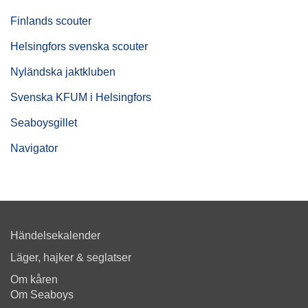
Finlands scouter
Helsingfors svenska scouter
Nyländska jaktkluben
Svenska KFUM i Helsingfors
Seaboysgillet
Navigator
Händelsekalender
Läger, hajker & seglatser
Om kåren
Om Seaboys