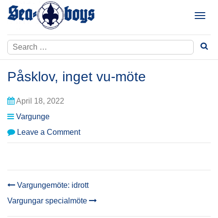
Skip
to
T
content
o
g
Search
g
for:
l
e
Påsklov, inget vu-möte
n
a
April 18, 2022
v
i
Vargunge
g
on
Leave a Comment
a
Påsklov,
t
inget
i
vu-
o
möte
n
Vargungemöte: idrott
POST
Vargungar specialmöte
NAVIGATION