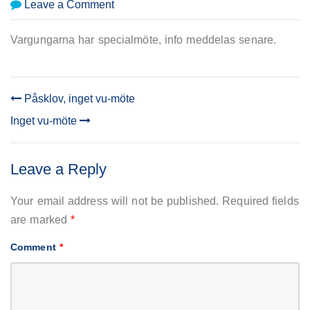
on
Leave a Comment
Vargungar
specialmöte
Vargungarna har specialmöte, info meddelas senare.
Påsklov, inget vu-möte
POST
Inget vu-möte
NAVIGATION
Leave a Reply
Your email address will not be published.
Required fields
are marked
*
Comment
*