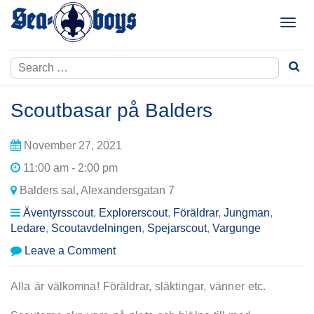
Skip
to
T
content
o
g
Search
g
for:
l
e
Scoutbasar på Balders
n
a
November 27, 2021
v
i
11:00 am - 2:00 pm
g
Balders sal, Alexandersgatan 7
a
t
Äventyrsscout
,
Explorerscout
,
Föräldrar
,
Jungman
,
i
Ledare
,
Scoutavdelningen
,
Spejarscout
,
Vargunge
o
on
Leave a Comment
n
Scoutbasar
på
Alla är välkomna! Föräldrar, släktingar, vänner etc.
Balders