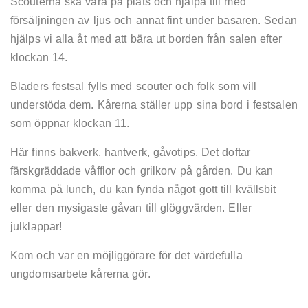
Scouterna ska vara på plats och hjälpa till med
försäljningen av ljus och annat fint under basaren. Sedan
hjälps vi alla åt med att bära ut borden från salen efter
klockan 14.
Bladers festsal fylls med scouter och folk som vill
understöda dem. Kårerna ställer upp sina bord i festsalen
som öppnar klockan 11.
Här finns bakverk, hantverk, gåvotips. Det doftar
färskgräddade våfflor och grilkorv på gården. Du kan
komma på lunch, du kan fynda något gott till kvällsbit
eller den mysigaste gåvan till glöggvärden. Eller
julklappar!
Kom och var en möjliggörare för det värdefulla
ungdomsarbete kårerna gör.