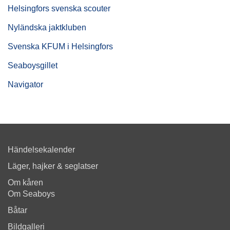
Helsingfors svenska scouter
Nyländska jaktkluben
Svenska KFUM i Helsingfors
Seaboysgillet
Navigator
Händelsekalender
Läger, hajker & seglatser
Om kåren
Om Seaboys
Båtar
Bildgalleri