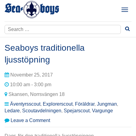
Skip
to
T
content
o
g
Search
g
for:
l
e
Seaboys traditionella
n
a
ljusstöpning
v
i
November 25, 2017
g
a
10:00 am - 3:00 pm
t
Skansen, Norrsvängen 18
i
Äventyrsscout
,
Explorerscout
,
Föräldrar
,
Jungman
,
o
Ledare
,
Scoutavdelningen
,
Spejarscout
,
Vargunge
n
on
Leave a Comment
Seaboys
traditionella
Dags för den traditionella ljusstöpningen.