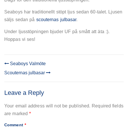
ljusstöpning
Seaboys har traditionellt stöpt ljus sedan 60-talet. Ljusen
säljs sedan på
scouternas julbasar
.
Under ljusstöpningen bjuder UF på smått att äta :).
Hoppas vi ses!
Seaboys Valmöte
POST
Scouternas julbasar
NAVIGATION
Leave a Reply
Your email address will not be published.
Required fields
are marked
*
Comment
*