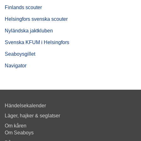
Finlands scouter
Helsingfors svenska scouter
Nyländska jaktkluben
Svenska KFUM i Helsingfors
Seaboysgillet
Navigator
Händelsekalender
Läger, hajker & seglatser
Om kåren
Om Seaboys