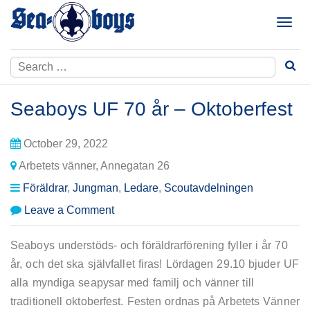
Skip
to
T
content
o
g
Search
g
for:
l
e
Seaboys UF 70 år – Oktoberfest
n
a
October 29, 2022
v
i
Arbetets vänner, Annegatan 26
g
Föräldrar
,
Jungman
,
Ledare
,
Scoutavdelningen
a
t
on
Leave a Comment
i
Seaboys
o
UF
Seaboys
understöds- och föräldrarförening fyller i år 70
n
70
år, och det ska självfallet firas! Lördagen 29.10 bjuder UF
år
alla myndiga seapysar med familj och vänner till
–
Oktoberfest
traditionell oktoberfest. Festen ordnas på Arbetets Vänner