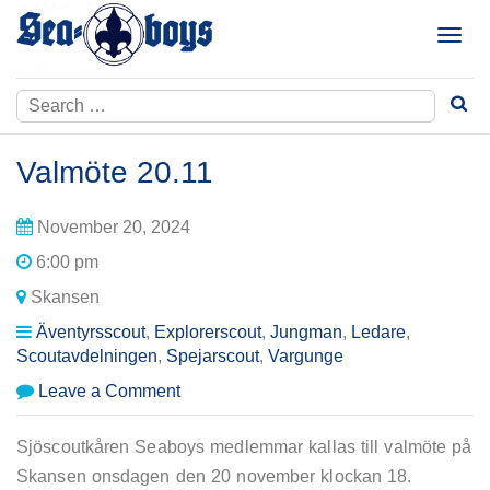
Skip
to
T
content
o
g
Search
g
for:
l
e
Valmöte 20.11
n
a
November 20, 2024
v
i
6:00 pm
g
Skansen
a
t
Äventyrsscout
,
Explorerscout
,
Jungman
,
Ledare
,
i
Scoutavdelningen
,
Spejarscout
,
Vargunge
o
on
Leave a Comment
n
Valmöte
20.11
Sjöscoutkåren Seaboys medlemmar kallas till valmöte på
Skansen onsdagen den 20 november klockan 18.