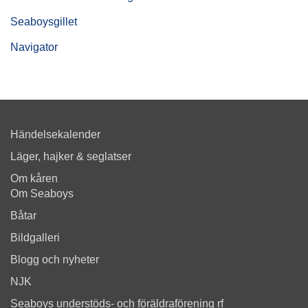
Seaboysgillet
Navigator
Händelsekalender
Läger, hajker & seglatser
Om kåren
Om Seaboys
Båtar
Bildgalleri
Blogg och nyheter
NJK
Seaboys understöds- och föräldraförening rf