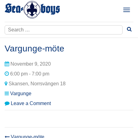
Skip
to
T
content
o
g
Search
g
for:
l
e
Vargunge-möte
n
a
November 9, 2020
v
i
6:00 pm - 7:00 pm
g
Skansen, Norrsvängen 18
a
t
Vargunge
i
on
Leave a Comment
o
Vargunge-
n
möte
Vargunge-möte