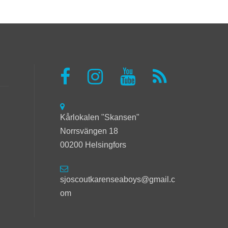
Kårlokalen "Skansen"
Norrsvängen 18
00200 Helsingfors
sjoscoutkarenseaboys@gmail.c
om