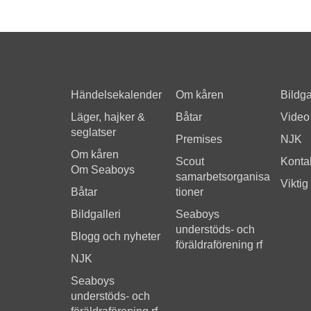
Händelsekalender
Om kåren
Bildga
Läger, hajker &
Båtar
Video
seglatser
Premises
NJK
Om kåren
Scout
Kontak
Om Seaboys
samarbetsorganisa
Viktig
Båtar
tioner
Bildgalleri
Seaboys
understöds- och
Blogg och nyheter
föräldraförening rf
NJK
Seaboys
understöds- och