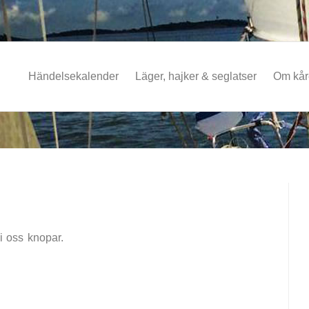
Händelsekalender
Läger, hajker & seglatser
Om kå
vi oss knopar.