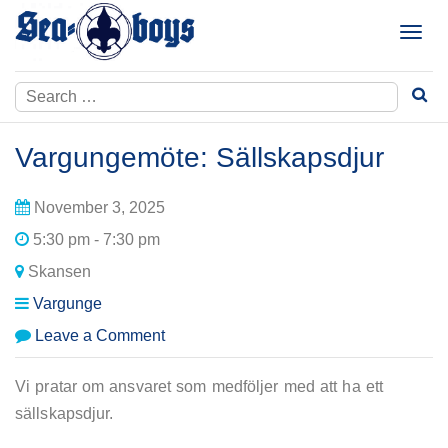
Skip
to
T
content
o
g
Search
g
for:
l
e
Vargungemöte: Sällskapsdjur
n
a
November 3, 2025
v
i
5:30 pm - 7:30 pm
g
Skansen
a
t
Vargunge
i
on
Leave a Comment
o
Vargungemöte:
n
Sällskapsdjur
Vi pratar om ansvaret som medföljer med att ha ett
sällskapsdjur.