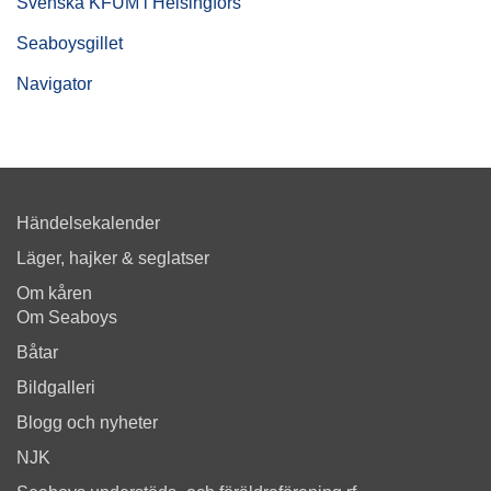
Svenska KFUM i Helsingfors
Seaboysgillet
Navigator
Händelsekalender
Läger, hajker & seglatser
Om kåren
Om Seaboys
Båtar
Bildgalleri
Blogg och nyheter
NJK