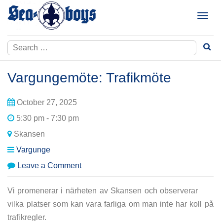
Skip
to
T
content
o
g
Search
g
for:
l
e
Vargungemöte: Trafikmöte
n
a
October 27, 2025
v
i
5:30 pm - 7:30 pm
g
Skansen
a
t
Vargunge
i
on
Leave a Comment
o
Vargungemöte:
n
Trafikmöte
Vi promenerar i närheten av Skansen och observerar
vilka platser som kan vara farliga om man inte har koll på
trafikregler.