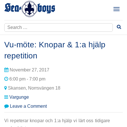
Skip
to
T
content
o
g
Search
g
for:
l
e
Vu-möte: Knopar & 1:a hjälp
n
a
repetition
v
i
November 27, 2017
g
a
6:00 pm - 7:00 pm
t
Skansen, Norrsvängen 18
i
Vargunge
o
n
on
Leave a Comment
Vu-
möte:
Vi repeterar knopar och 1:a hjälp vi lärt oss tidigare
Knopar