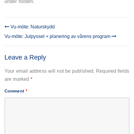
under hösten.
&
1:a
hjälp
repetition
Vu-möte: Naturskydd
POST
Vu-möte: Julpyssel + planering av vårens program
NAVIGATION
Leave a Reply
Your email address will not be published.
Required fields
are marked
*
Comment
*