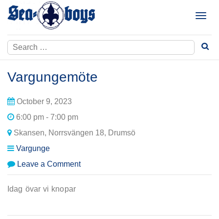
Skip
to
T
content
o
g
Search
g
for:
l
e
Vargungemöte
n
a
October 9, 2023
v
i
6:00 pm - 7:00 pm
g
Skansen, Norrsvängen 18, Drumsö
a
t
Vargunge
i
on
Leave a Comment
o
Vargungemöte
n
Idag övar vi knopar