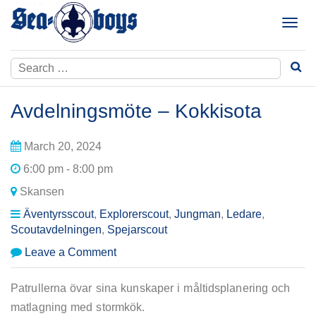
Skip
to
T
content
o
g
Search
g
for:
l
e
Avdelningsmöte – Kokkisota
n
a
March 20, 2024
v
i
6:00 pm - 8:00 pm
g
Skansen
a
t
Äventyrsscout
,
Explorerscout
,
Jungman
,
Ledare
,
i
Scoutavdelningen
,
Spejarscout
o
on
Leave a Comment
n
Avdelningsmöte
–
Patrullerna övar sina kunskaper i måltidsplanering och
Kokkisota
matlagning med stormkök.